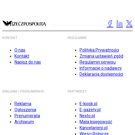
KONTAKT
REGULAMIN
O nas
Polityka Prywatności
Kontakt
Zmiana ustawień zgód
Napisz do nas
Regulamin serwisu
Informacje o nadawcy
Deklaracja dostępności
REKLAMA I PRENUMERATA
PARTNERZY
Reklama
E-kiosk.pl
Ogłoszenia
E-gazety.pl
Prenumerata
Nexto.pl
Archiwum
Mała księgowość
Kancelarierp.pl
Wieści Rolnicze