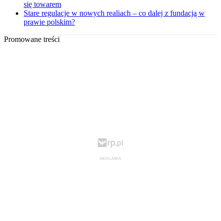
się towarem
Stare regulacje w nowych realiach – co dalej z fundacją w
prawie polskim?
Promowane treści