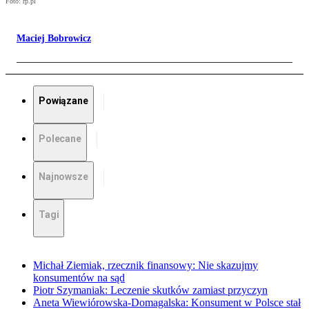
Foto: rp.pl
Maciej Bobrowicz
Powiązane
Polecane
Najnowsze
Tagi
Michał Ziemiak, rzecznik finansowy: Nie skazujmy
konsumentów na sąd
Piotr Szymaniak: Leczenie skutków zamiast przyczyn
Aneta Wiewiórowska-Domagalska: Konsument w Polsce stał