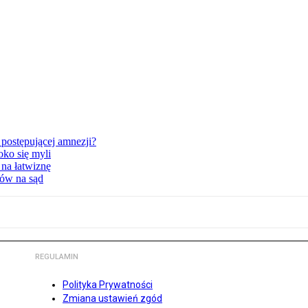
postępującej amnezji?
oko się myli
 na łatwiznę
tów na sąd
REGULAMIN
Polityka Prywatności
Zmiana ustawień zgód