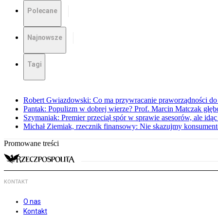
Polecane
Najnowsze
Tagi
Robert Gwiazdowski: Co ma przywracanie praworządności do 
Pantak: Populizm w dobrej wierze? Prof. Marcin Matczak głęb
Szymaniak: Premier przeciął spór w sprawie asesorów, ale idąc
Michał Ziemiak, rzecznik finansowy: Nie skazujmy konsumen
Promowane treści
KONTAKT
O nas
Kontakt