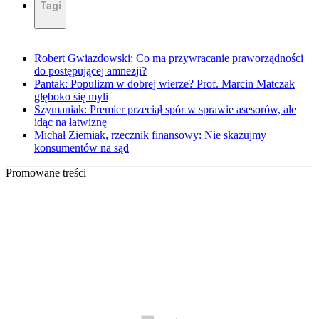
Tagi
Robert Gwiazdowski: Co ma przywracanie praworządności
do postępującej amnezji?
Pantak: Populizm w dobrej wierze? Prof. Marcin Matczak
głęboko się myli
Szymaniak: Premier przeciął spór w sprawie asesorów, ale
idąc na łatwiznę
Michał Ziemiak, rzecznik finansowy: Nie skazujmy
konsumentów na sąd
Promowane treści