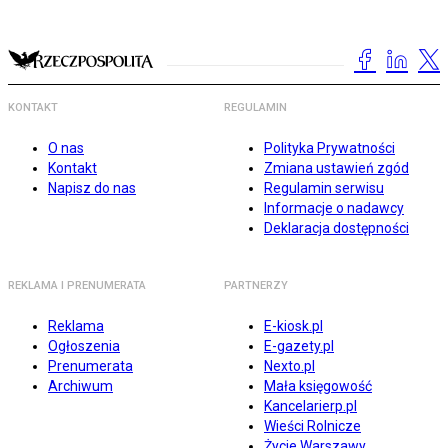
KONTAKT
REGULAMIN
O nas
Polityka Prywatności
Kontakt
Zmiana ustawień zgód
Napisz do nas
Regulamin serwisu
Informacje o nadawcy
Deklaracja dostępności
REKLAMA I PRENUMERATA
PARTNERZY
Reklama
E-kiosk.pl
Ogłoszenia
E-gazety.pl
Prenumerata
Nexto.pl
Archiwum
Mała księgowość
Kancelarierp.pl
Wieści Rolnicze
Życie Warszawy