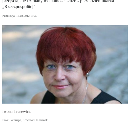
przejścia, ale i zmiany mentalności służb - pisze dziennikarka
„Rzeczpospolitej"
Publikacja:
12.08.2012 19:35
Iwona Trusewicz
Foto: Fotorzepa, Krzysztof Skłodowski