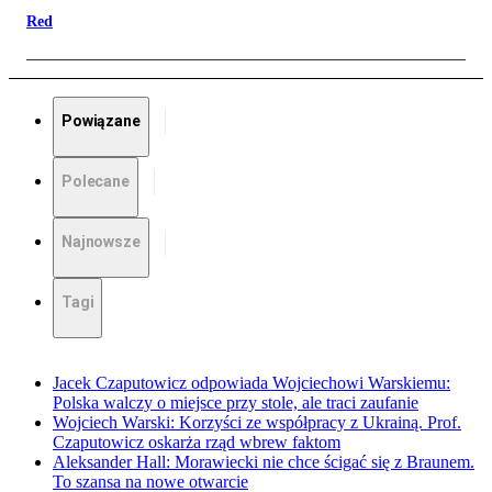
Red
Powiązane
Polecane
Najnowsze
Tagi
Jacek Czaputowicz odpowiada Wojciechowi Warskiemu:
Polska walczy o miejsce przy stole, ale traci zaufanie
Wojciech Warski: Korzyści ze współpracy z Ukrainą. Prof.
Czaputowicz oskarża rząd wbrew faktom
Aleksander Hall: Morawiecki nie chce ścigać się z Braunem.
To szansa na nowe otwarcie