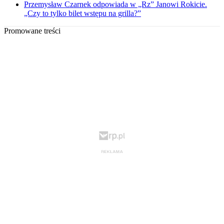
Przemysław Czarnek odpowiada w „Rz” Janowi Rokicie.
„Czy to tylko bilet wstępu na grilla?”
Promowane treści