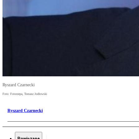
Ryszard Czarnecki
Foto: Fotorzepa, Tomasz Jodłowski
Ryszard Czarnecki
Powiązane