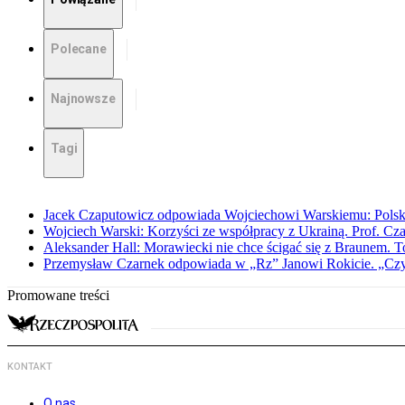
Polecane
Najnowsze
Tagi
Jacek Czaputowicz odpowiada Wojciechowi Warskiemu: Polska wa
Wojciech Warski: Korzyści ze współpracy z Ukrainą. Prof. C
Aleksander Hall: Morawiecki nie chce ścigać się z Braunem. T
Przemysław Czarnek odpowiada w „Rz” Janowi Rokicie. „Czy to
Promowane treści
KONTAKT
O nas