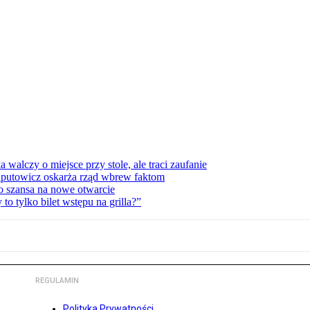
lczy o miejsce przy stole, ale traci zaufanie
zaputowicz oskarża rząd wbrew faktom
o szansa na nowe otwarcie
 tylko bilet wstępu na grilla?”
REGULAMIN
Polityka Prywatności