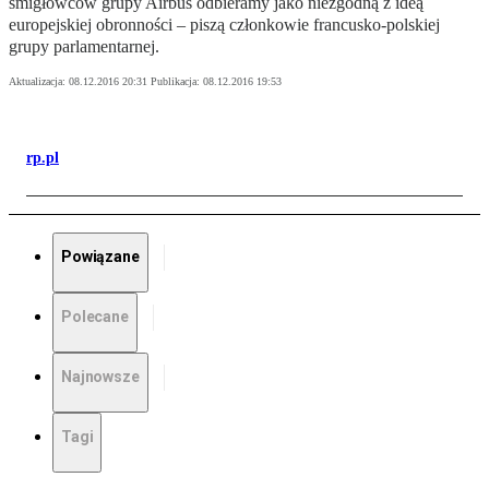
śmigłowców grupy Airbus odbieramy jako niezgodną z ideą
europejskiej obronności – piszą członkowie francusko-polskiej
grupy parlamentarnej.
Aktualizacja:
08.12.2016 20:31
Publikacja:
08.12.2016 19:53
rp.pl
Powiązane
Polecane
Najnowsze
Tagi