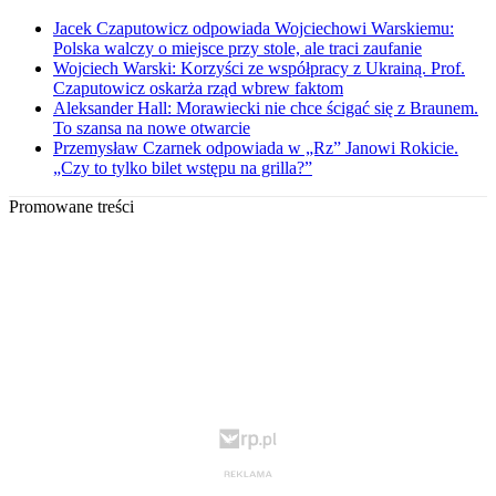
Jacek Czaputowicz odpowiada Wojciechowi Warskiemu:
Polska walczy o miejsce przy stole, ale traci zaufanie
Wojciech Warski: Korzyści ze współpracy z Ukrainą. Prof.
Czaputowicz oskarża rząd wbrew faktom
Aleksander Hall: Morawiecki nie chce ścigać się z Braunem.
To szansa na nowe otwarcie
Przemysław Czarnek odpowiada w „Rz” Janowi Rokicie.
„Czy to tylko bilet wstępu na grilla?”
Promowane treści