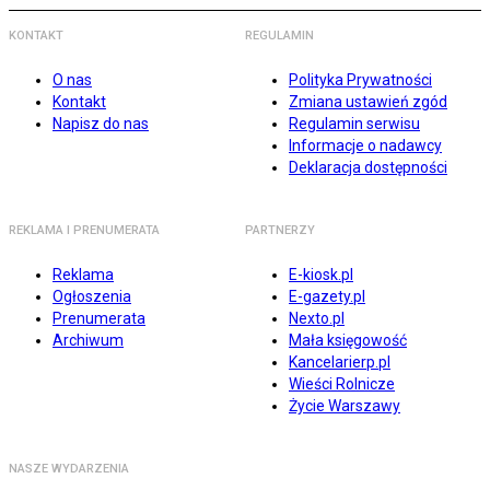
KONTAKT
REGULAMIN
O nas
Polityka Prywatności
Kontakt
Zmiana ustawień zgód
Napisz do nas
Regulamin serwisu
Informacje o nadawcy
Deklaracja dostępności
REKLAMA I PRENUMERATA
PARTNERZY
Reklama
E-kiosk.pl
Ogłoszenia
E-gazety.pl
Prenumerata
Nexto.pl
Archiwum
Mała księgowość
Kancelarierp.pl
Wieści Rolnicze
Życie Warszawy
NASZE WYDARZENIA