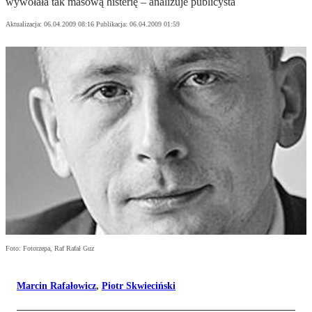
wywołała tak masową histerię – analizuje publicysta
Aktualizacja:
06.04.2009 08:16
Publikacja:
06.04.2009 01:59
Foto: Fotorzepa, Raf Rafał Guz
Marcin Rafałowicz
,
Piotr Skwieciński