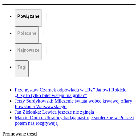
Powiązane
Polecane
Najnowsze
Tagi
Przemysław Czarnek odpowiada w „Rz” Janowi Rokicie.
„Czy to tylko bilet wstępu na grilla?”
Jerzy Surdykowski: Milczenie świata wobec krwawej ofiary
Powstania Warszawskiego
Jan Zielonka: Lewica jeszcze nie zginęła
Marcin Duma: Ukraińcy badają nastroje społeczne w Polsce i
potem nas rozgrywają
Promowane treści