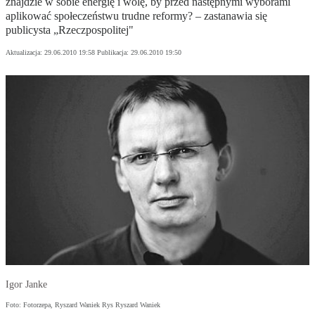
znajdzie w sobie energię i wolę, by przed następnymi wyborami
aplikować społeczeństwu trudne reformy? – zastanawia się
publicysta „Rzeczpospolitej"
Aktualizacja:
29.06.2010 19:58
Publikacja:
29.06.2010 19:50
Igor Janke
Foto: Fotorzepa, Ryszard Waniek Rys Ryszard Waniek