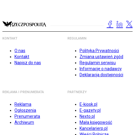
KONTAKT
REGULAMIN
O nas
Polityka Prywatności
Kontakt
Zmiana ustawień zgód
Napisz do nas
Regulamin serwisu
Informacje o nadawcy
Deklaracja dostępności
REKLAMA I PRENUMERATA
PARTNERZY
Reklama
E-kiosk.pl
Ogłoszenia
E-gazety.pl
Prenumerata
Nexto.pl
Archiwum
Mała księgowość
Kancelarierp.pl
Wieści Rolnicze