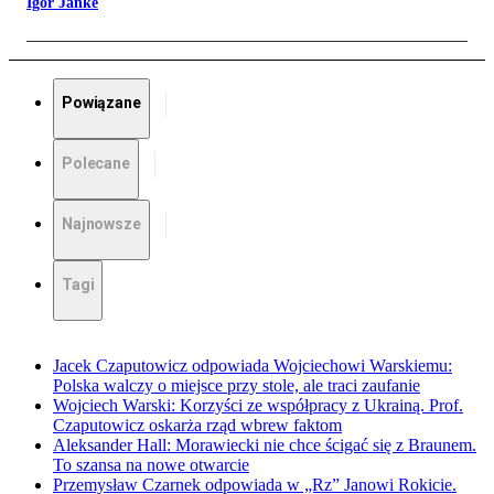
Igor Janke
Powiązane
Polecane
Najnowsze
Tagi
Jacek Czaputowicz odpowiada Wojciechowi Warskiemu:
Polska walczy o miejsce przy stole, ale traci zaufanie
Wojciech Warski: Korzyści ze współpracy z Ukrainą. Prof.
Czaputowicz oskarża rząd wbrew faktom
Aleksander Hall: Morawiecki nie chce ścigać się z Braunem.
To szansa na nowe otwarcie
Przemysław Czarnek odpowiada w „Rz” Janowi Rokicie.