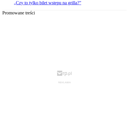
„Czy to tylko bilet wstępu na grilla?”
Promowane treści