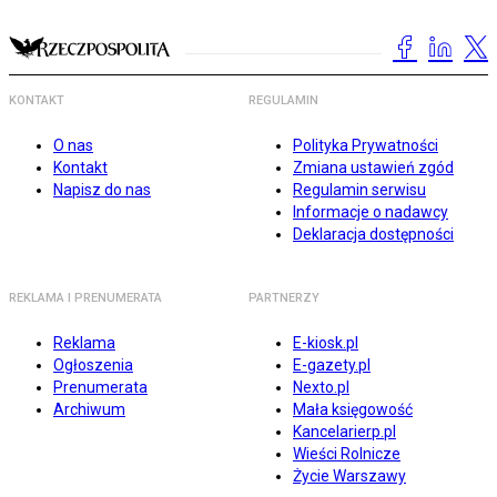
KONTAKT
REGULAMIN
O nas
Polityka Prywatności
Kontakt
Zmiana ustawień zgód
Napisz do nas
Regulamin serwisu
Informacje o nadawcy
Deklaracja dostępności
REKLAMA I PRENUMERATA
PARTNERZY
Reklama
E-kiosk.pl
Ogłoszenia
E-gazety.pl
Prenumerata
Nexto.pl
Archiwum
Mała księgowość
Kancelarierp.pl
Wieści Rolnicze
Życie Warszawy