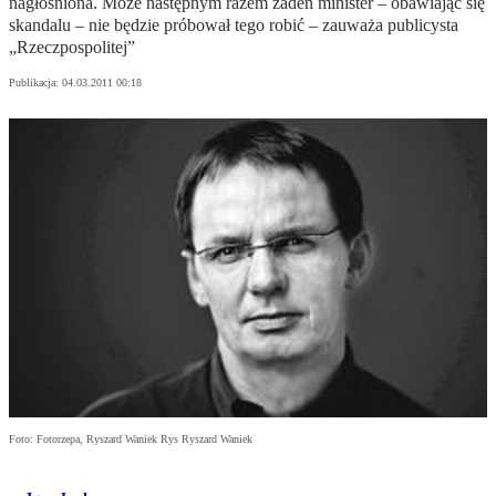
nagłośniona. Może następnym razem żaden minister – obawiając się
skandalu – nie będzie próbował tego robić – zauważa publicysta
„Rzeczpospolitej”
Publikacja:
04.03.2011 00:18
Foto: Fotorzepa, Ryszard Waniek Rys Ryszard Waniek