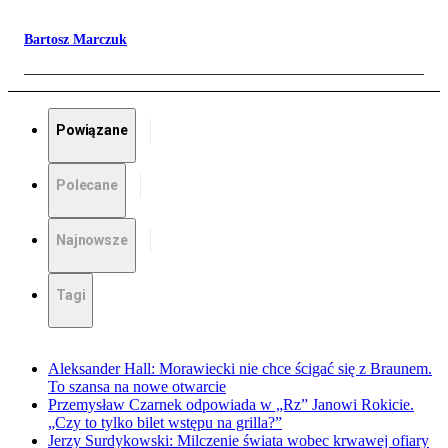
Bartosz Marczuk
Powiązane
Polecane
Najnowsze
Tagi
Aleksander Hall: Morawiecki nie chce ścigać się z Braunem.
To szansa na nowe otwarcie
Przemysław Czarnek odpowiada w „Rz” Janowi Rokicie.
„Czy to tylko bilet wstępu na grilla?”
Jerzy Surdykowski: Milczenie świata wobec krwawej ofiary