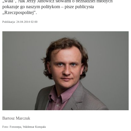
„wała", ?tak Jerzy Janowicz słowami o beznadziei młodych
pokazuje go naszym politykom – pisze publicysta
„Rzeczpospolitej".
Publikacja:
24.04.2014 02:00
Bartosz Marczuk
Foto: Fotorzepa, Waldemar Kompała