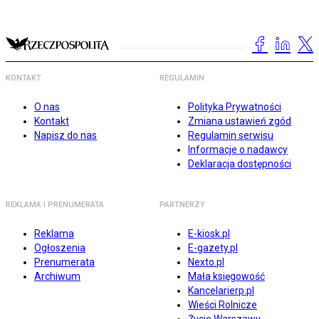
KONTAKT
REGULAMIN
O nas
Polityka Prywatności
Kontakt
Zmiana ustawień zgód
Napisz do nas
Regulamin serwisu
Informacje o nadawcy
Deklaracja dostępności
REKLAMA I PRENUMERATA
PARTNERZY
Reklama
E-kiosk.pl
Ogłoszenia
E-gazety.pl
Prenumerata
Nexto.pl
Archiwum
Mała księgowość
Kancelarierp.pl
Wieści Rolnicze