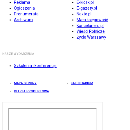
Reklama
E-kiosk.pl
Ogłoszenia
E-gazety.pl
Prenumerata
Nexto.pl
Archiwum
Mała księgowość
Kancelarierp.pl
Wieści Rolnicze
Życie Warszawy
NASZE WYDARZENIA
Szkolenia i konferencje
MAPA STRONY
KALENDARIUM
OFERTA PRODUKTOWA