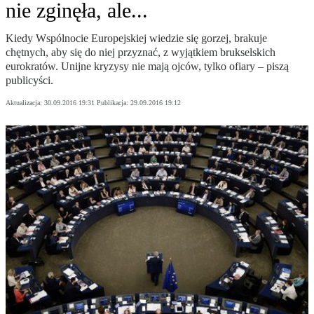
nie zginęła, ale...
Kiedy Wspólnocie Europejskiej wiedzie się gorzej, brakuje
chętnych, aby się do niej przyznać, z wyjątkiem brukselskich
eurokratów. Unijne kryzysy nie mają ojców, tylko ofiary – piszą
publicyści.
Aktualizacja:
30.09.2016 19:31
Publikacja:
29.09.2016 19:12