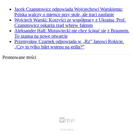
Jacek Czaputowicz odpowiada Wojciechowi Warskiemu:
Polska walczy o miejsce przy stole, ale traci zaufanie
Wojciech Warski: Korzyści ze współpracy z Ukrainą. Prof.
Czaputowicz oskarża rząd wbrew faktom
Aleksander Hall: Morawiecki nie chce ścigać się z Braunem.
To szansa na nowe otwarcie
Przemysław Czarnek odpowiada w „Rz” Janowi Rokicie.
„Czy to tylko bilet wstępu na grilla?”
Promowane treści