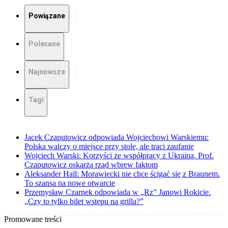
Powiązane
Polecane
Najnowsze
Tagi
Jacek Czaputowicz odpowiada Wojciechowi Warskiemu:
Polska walczy o miejsce przy stole, ale traci zaufanie
Wojciech Warski: Korzyści ze współpracy z Ukrainą. Prof.
Czaputowicz oskarża rząd wbrew faktom
Aleksander Hall: Morawiecki nie chce ścigać się z Braunem.
To szansa na nowe otwarcie
Przemysław Czarnek odpowiada w „Rz” Janowi Rokicie.
„Czy to tylko bilet wstępu na grilla?”
Promowane treści