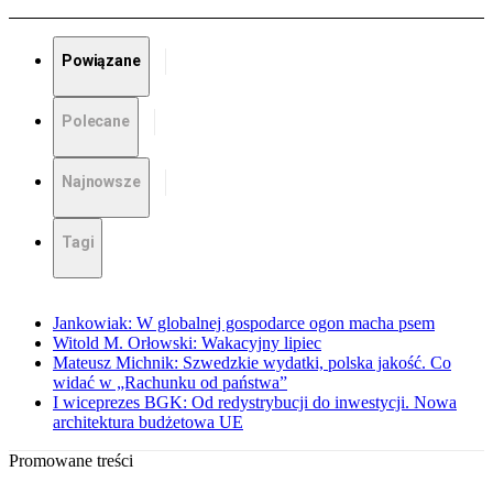
Powiązane
Polecane
Najnowsze
Tagi
Jankowiak: W globalnej gospodarce ogon macha psem
Witold M. Orłowski: Wakacyjny lipiec
Mateusz Michnik: Szwedzkie wydatki, polska jakość. Co
widać w „Rachunku od państwa”
I wiceprezes BGK: Od redystrybucji do inwestycji. Nowa
architektura budżetowa UE
Promowane treści