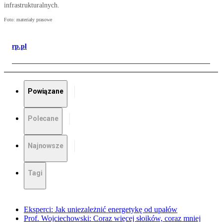
infrastrukturalnych.
Foto: materiały prasowe
rp.pl
Powiązane
Polecane
Najnowsze
Tagi
Eksperci: Jak uniezależnić energetykę od upałów
Prof. Wojciechowski: Coraz więcej słoików, coraz mniej