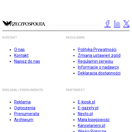
KONTAKT
REGULAMIN
O nas
Polityka Prywatności
Kontakt
Zmiana ustawień zgód
Napisz do nas
Regulamin serwisu
Informacje o nadawcy
Deklaracja dostępności
REKLAMA I PRENUMERATA
PARTNERZY
Reklama
E-kiosk.pl
Ogłoszenia
E-gazety.pl
Prenumerata
Nexto.pl
Archiwum
Mała księgowość
Kancelarierp.pl
Wieści Rolnicze