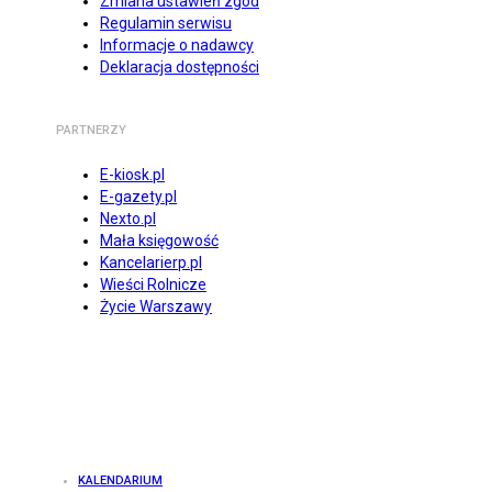
Zmiana ustawień zgód
Regulamin serwisu
Informacje o nadawcy
Deklaracja dostępności
PARTNERZY
E-kiosk.pl
E-gazety.pl
Nexto.pl
Mała księgowość
Kancelarierp.pl
Wieści Rolnicze
Życie Warszawy
KALENDARIUM