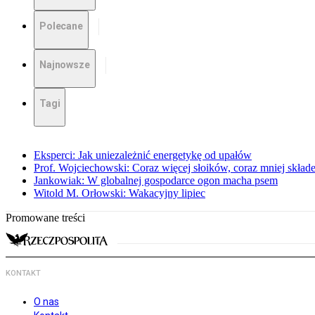
Polecane
Najnowsze
Tagi
Eksperci: Jak uniezależnić energetykę od upałów
Prof. Wojciechowski: Coraz więcej słoików, coraz mniej skład
Jankowiak: W globalnej gospodarce ogon macha psem
Witold M. Orłowski: Wakacyjny lipiec
Promowane treści
KONTAKT
O nas