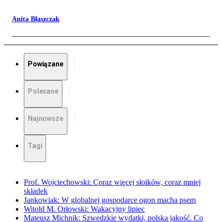
Anita Błaszczak
Powiązane
Polecane
Najnowsze
Tagi
Prof. Wojciechowski: Coraz więcej słoików, coraz mniej
składek
Jankowiak: W globalnej gospodarce ogon macha psem
Witold M. Orłowski: Wakacyjny lipiec
Mateusz Michnik: Szwedzkie wydatki, polska jakość. Co