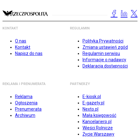
KONTAKT
REGULAMIN
O nas
Polityka Prywatności
Kontakt
Zmiana ustawień zgód
Napisz do nas
Regulamin serwisu
Informacje o nadawcy
Deklaracja dostępności
REKLAMA I PRENUMERATA
PARTNERZY
Reklama
E-kiosk.pl
Ogłoszenia
E-gazety.pl
Prenumerata
Nexto.pl
Archiwum
Mała księgowość
Kancelarierp.pl
Wieści Rolnicze
Życie Warszawy