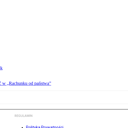
ek
ać w „Rachunku od państwa”
REGULAMIN
Polityka Prywatności