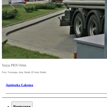
Stacja PKN Orlen
Foto: Fotorzepa, Jerzy Dudek JD Jerzy Dudek
Agnieszka Łakoma
Powiązane