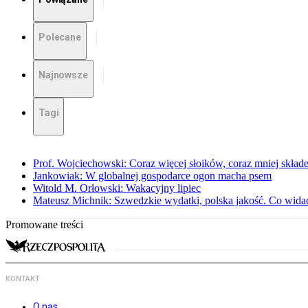
Polecane
Najnowsze
Tagi
Prof. Wojciechowski: Coraz więcej słoików, coraz mniej skład
Jankowiak: W globalnej gospodarce ogon macha psem
Witold M. Orłowski: Wakacyjny lipiec
Mateusz Michnik: Szwedzkie wydatki, polska jakość. Co wid
Promowane treści
KONTAKT
O nas