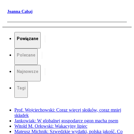
Joanna Cabaj
Powiązane
Polecane
Najnowsze
Tagi
Prof. Wojciechowski: Coraz więcej słoików, coraz mniej
składek
Jankowiak: W globalnej gospodarce ogon macha psem
Witold M. Orłowski: Wakacyjny lipiec
Mateusz Michnik: Szwedzkie wydatki, polska jakość. Co