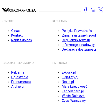
KONTAKT
REGULAMIN
O nas
Polityka Prywatności
Kontakt
Zmiana ustawień zgód
Napisz do nas
Regulamin serwisu
Informacje o nadawcy
Deklaracja dostępności
REKLAMA I PRENUMERATA
PARTNERZY
Reklama
E-kiosk.pl
Ogłoszenia
E-gazety.pl
Prenumerata
Nexto.pl
Archiwum
Mała księgowość
Kancelarierp.pl
Wieści Rolnicze
Życie Warszawy