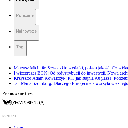
Polecane
Najnowsze
Tagi
Mateusz Michnik: Szwedzkie wydatki, polska jakość. Co wid
I wiceprezes BGK: Od redystrybucji do inwestycji. Nowa arc
Krzysztof Adam Kowalczyk: PIT jak stajnia Augiasza. Potrzeb
Jan Maria Szomburg: Dlaczego Europa nie stworzyła własnego
Promowane treści
KONTAKT
O nas