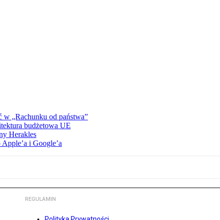
ać w „Rachunku od państwa”
hitektura budżetowa UE
ny Herakles
 Apple’a i Google’a
REGULAMIN
Polityka Prywatności