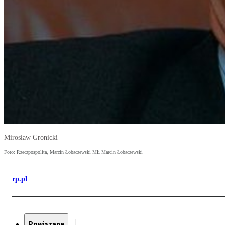
Mirosław Gronicki
Foto: Rzeczpospolita, Marcin Łobaczewski MŁ Marcin Łobaczewski
rp.pl
Powiązane