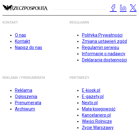
KONTAKT
REGULAMIN
O nas
Polityka Prywatności
Kontakt
Zmiana ustawień zgód
Napisz do nas
Regulamin serwisu
Informacje o nadawcy
Deklaracja dostępności
REKLAMA I PRENUMERATA
PARTNERZY
Reklama
E-kiosk.pl
Ogłoszenia
E-gazety.pl
Prenumerata
Nexto.pl
Archiwum
Mała księgowość
Kancelarierp.pl
Wieści Rolnicze
Życie Warszawy