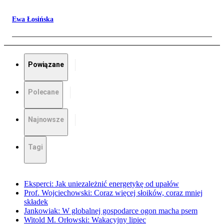
Ewa Łosińska
Powiązane
Polecane
Najnowsze
Tagi
Eksperci: Jak uniezależnić energetykę od upałów
Prof. Wojciechowski: Coraz więcej słoików, coraz mniej
składek
Jankowiak: W globalnej gospodarce ogon macha psem
Witold M. Orłowski: Wakacyjny lipiec