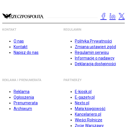
KONTAKT
REGULAMIN
O nas
Polityka Prywatności
Kontakt
Zmiana ustawień zgód
Napisz do nas
Regulamin serwisu
Informacje o nadawcy
Deklaracja dostępności
REKLAMA I PRENUMERATA
PARTNERZY
Reklama
E-kiosk.pl
Ogłoszenia
E-gazety.pl
Prenumerata
Nexto.pl
Archiwum
Mała księgowość
Kancelarierp.pl
Wieści Rolnicze
Życie Warszawy