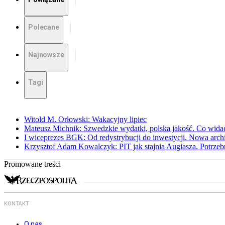
Polecane
Najnowsze
Tagi
Witold M. Orłowski: Wakacyjny lipiec
Mateusz Michnik: Szwedzkie wydatki, polska jakość. Co wid
I wiceprezes BGK: Od redystrybucji do inwestycji. Nowa arc
Krzysztof Adam Kowalczyk: PIT jak stajnia Augiasza. Potrzeb
Promowane treści
KONTAKT
O nas