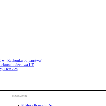
ać w „Rachunku od państwa”
hitektura budżetowa UE
ny Herakles
REGULAMIN
Polityka Prywatności