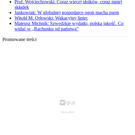
Prof. Wojciechowski: Coraz więcej słoików, coraz mniej
składek
Jankowiak: W globalnej gospodarce ogon macha psem
Witold M. Orłowski: Wakacyjny lipiec
Mateusz Michnik: Szwedzkie wydatki, polska jakość. Co
widać w „Rachunku od państwa”
Promowane treści