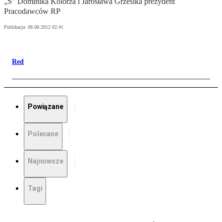
„S” Dominika Kolorza i Jarosława Grzesika prezydent
Pracodawców RP
Publikacja:
08.08.2012 02:41
Red
Powiązane
Polecane
Najnowsze
Tagi