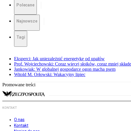
Polecane
Najnowsze
Tagi
Eksperci: Jak uniezależnić energetykę od upałów
Prof. Wojciechowski: Coraz więcej słoików, coraz mniej skład
Jankowiak: W globalnej gospodarce ogon macha psem
Witold M. Orłowski: Wakacyjny lipiec
Promowane treści
KONTAKT
O nas
Kontakt