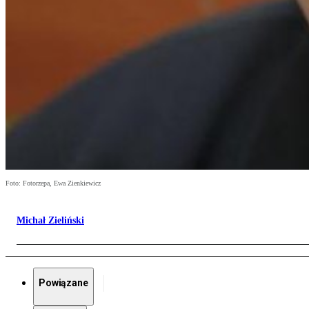
Foto: Fotorzepa, Ewa Zienkiewicz
Michał Zieliński
Powiązane