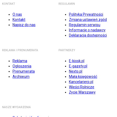
KONTAKT
REGULAMIN
O nas
Polityka Prywatności
Kontakt
Zmiana ustawień zgód
Napisz do nas
Regulamin serwisu
Informacje o nadawcy
Deklaracja dostępności
REKLAMA I PRENUMERATA
PARTNERZY
Reklama
E-kiosk.pl
Ogłoszenia
E-gazety.pl
Prenumerata
Nexto.pl
Archiwum
Mała księgowość
Kancelarierp.pl
Wieści Rolnicze
Życie Warszawy
NASZE WYDARZENIA