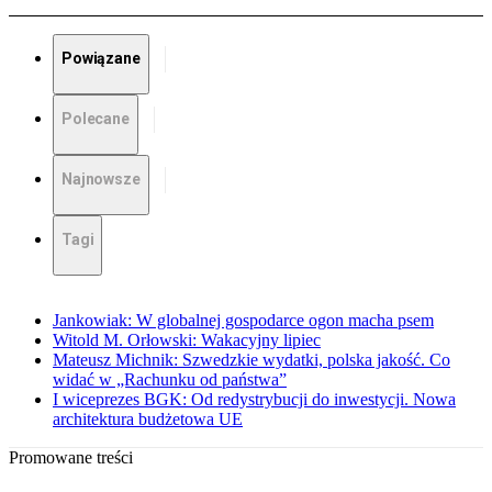
Powiązane
Polecane
Najnowsze
Tagi
Jankowiak: W globalnej gospodarce ogon macha psem
Witold M. Orłowski: Wakacyjny lipiec
Mateusz Michnik: Szwedzkie wydatki, polska jakość. Co
widać w „Rachunku od państwa”
I wiceprezes BGK: Od redystrybucji do inwestycji. Nowa
architektura budżetowa UE
Promowane treści