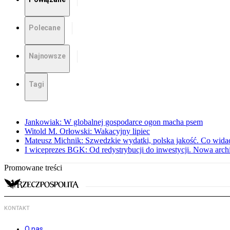
Polecane
Najnowsze
Tagi
Jankowiak: W globalnej gospodarce ogon macha psem
Witold M. Orłowski: Wakacyjny lipiec
Mateusz Michnik: Szwedzkie wydatki, polska jakość. Co wid
I wiceprezes BGK: Od redystrybucji do inwestycji. Nowa arc
Promowane treści
KONTAKT
O nas