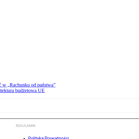
ać w „Rachunku od państwa”
hitektura budżetowa UE
REGULAMIN
Polityka Prywatności