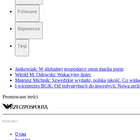
Polecane
Najnowsze
Tagi
Jankowiak: W globalnej gospodarce ogon macha psem
Witold M. Orłowski: Wakacyjny lipiec
Mateusz Michnik: Szwedzkie wydatki, polska jakość. Co wid
I wiceprezes BGK: Od redystrybucji do inwestycji. Nowa arc
Promowane treści
KONTAKT
O nas