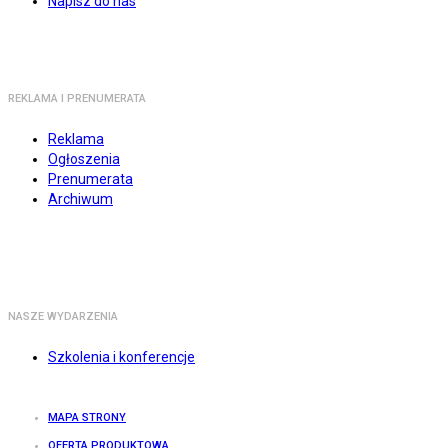
Napisz do nas
REKLAMA I PRENUMERATA
Reklama
Ogłoszenia
Prenumerata
Archiwum
NASZE WYDARZENIA
Szkolenia i konferencje
MAPA STRONY
OFERTA PRODUKTOWA