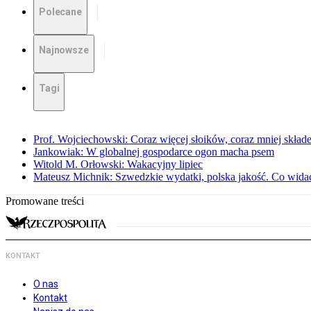
Polecane
Najnowsze
Tagi
Prof. Wojciechowski: Coraz więcej słoików, coraz mniej skład
Jankowiak: W globalnej gospodarce ogon macha psem
Witold M. Orłowski: Wakacyjny lipiec
Mateusz Michnik: Szwedzkie wydatki, polska jakość. Co wid
Promowane treści
KONTAKT
O nas
Kontakt