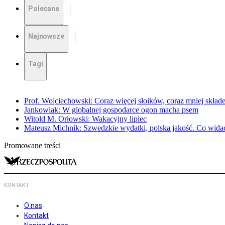
Polecane
Najnowsze
Tagi
Prof. Wojciechowski: Coraz więcej słoików, coraz mniej skład
Jankowiak: W globalnej gospodarce ogon macha psem
Witold M. Orłowski: Wakacyjny lipiec
Mateusz Michnik: Szwedzkie wydatki, polska jakość. Co wid
Promowane treści
KONTAKT
O nas
Kontakt