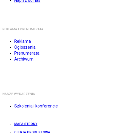
Napisz do nas
REKLAMA I PRENUMERATA
Reklama
Ogłoszenia
Prenumerata
Archiwum
NASZE WYDARZENIA
Szkolenia i konferencje
MAPA STRONY
OFERTA PRODUKTOWA