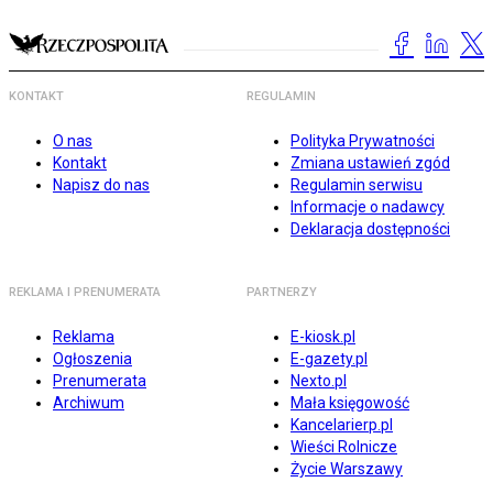
KONTAKT
REGULAMIN
O nas
Polityka Prywatności
Kontakt
Zmiana ustawień zgód
Napisz do nas
Regulamin serwisu
Informacje o nadawcy
Deklaracja dostępności
REKLAMA I PRENUMERATA
PARTNERZY
Reklama
E-kiosk.pl
Ogłoszenia
E-gazety.pl
Prenumerata
Nexto.pl
Archiwum
Mała księgowość
Kancelarierp.pl
Wieści Rolnicze
Życie Warszawy