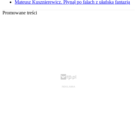
Mateusz Kusznierewicz. Płynął po falach z ułańską fantazją
Promowane treści