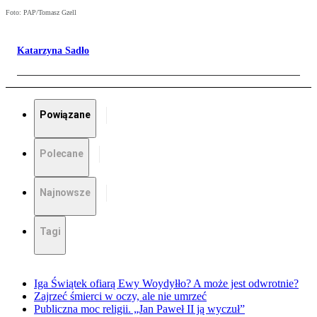
Foto: PAP/Tomasz Gzell
Katarzyna Sadło
Powiązane
Polecane
Najnowsze
Tagi
Iga Świątek ofiarą Ewy Woydyłło? A może jest odwrotnie?
Zajrzeć śmierci w oczy, ale nie umrzeć
Publiczna moc religii. „Jan Paweł II ją wyczuł”