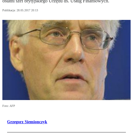
ostatni szef brytyjskiego Urzędu ds. Usług Finansowych.
Publikacja:
28.05.2017 20:13
Foto: AFP
Grzegorz Siemionczyk