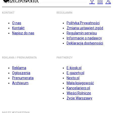
KONTAKT
REGULAMIN
O nas
Polityka Prywatności
Kontakt
Zmiana ustawień zgód
Napisz do nas
Regulamin serwisu
Informacje o nadawcy
Deklaracja dostępności
REKLAMA I PRENUMERATA
PARTNERZY
Reklama
E-kiosk.pl
Ogłoszenia
E-gazety.pl
Prenumerata
Nexto.pl
Archiwum
Mała księgowość
Kancelarierp.pl
Wieści Rolnicze
Życie Warszawy
NASZE WYDARZENIA