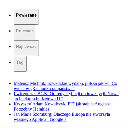
Powiązane
Polecane
Najnowsze
Tagi
Mateusz Michnik: Szwedzkie wydatki, polska jakość. Co
widać w „Rachunku od państwa”
I wiceprezes BGK: Od redystrybucji do inwestycji. Nowa
architektura budżetowa UE
Krzysztof Adam Kowalczyk: PIT jak stajnia Augiasza.
Potrzebny Herakles
Jan Maria Szomburg: Dlaczego Europa nie stworzyła
własnego Apple’a i Google’a