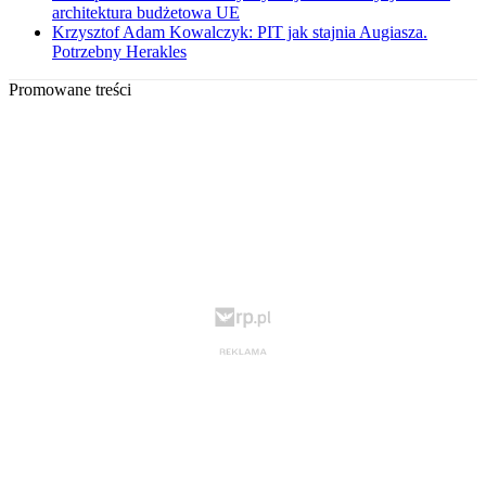
architektura budżetowa UE
Krzysztof Adam Kowalczyk: PIT jak stajnia Augiasza.
Potrzebny Herakles
Promowane treści