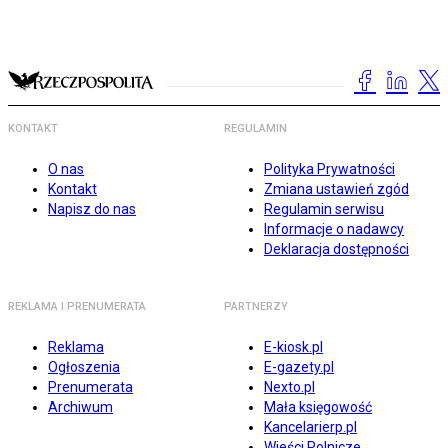
KONTAKT
REGULAMIN
O nas
Polityka Prywatności
Kontakt
Zmiana ustawień zgód
Napisz do nas
Regulamin serwisu
Informacje o nadawcy
Deklaracja dostępności
REKLAMA I PRENUMERATA
PARTNERZY
Reklama
E-kiosk.pl
Ogłoszenia
E-gazety.pl
Prenumerata
Nexto.pl
Archiwum
Mała księgowość
Kancelarierp.pl
Wieści Rolnicze