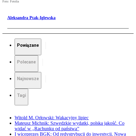
Foto: Fotolia
Aleksandra Ptak-Iglewska
Powiązane
Polecane
Najnowsze
Tagi
Witold M. Orłowski: Wakacyjny lipiec
Mateusz Michnik: Szwedzkie wydatki, polska jakość. Co
widać w „Rachunku od państwa”
I wiceprezes BGK: Od redystrybucji do inwestycji. Nowa