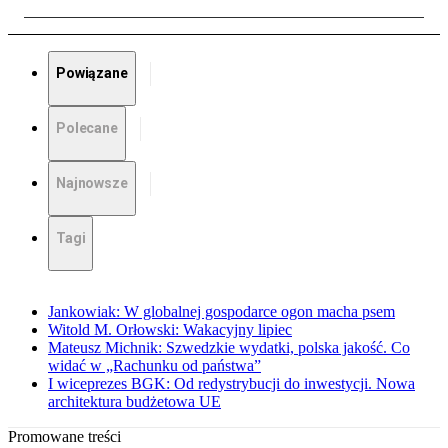
Powiązane
Polecane
Najnowsze
Tagi
Jankowiak: W globalnej gospodarce ogon macha psem
Witold M. Orłowski: Wakacyjny lipiec
Mateusz Michnik: Szwedzkie wydatki, polska jakość. Co
widać w „Rachunku od państwa”
I wiceprezes BGK: Od redystrybucji do inwestycji. Nowa
architektura budżetowa UE
Promowane treści