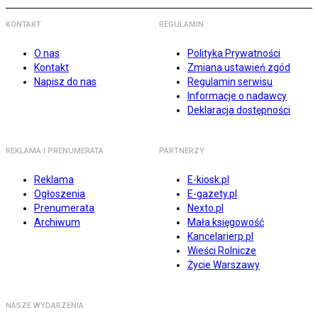
KONTAKT
REGULAMIN
O nas
Polityka Prywatności
Kontakt
Zmiana ustawień zgód
Napisz do nas
Regulamin serwisu
Informacje o nadawcy
Deklaracja dostępności
REKLAMA I PRENUMERATA
PARTNERZY
Reklama
E-kiosk.pl
Ogłoszenia
E-gazety.pl
Prenumerata
Nexto.pl
Archiwum
Mała księgowość
Kancelarierp.pl
Wieści Rolnicze
Życie Warszawy
NASZE WYDARZENIA