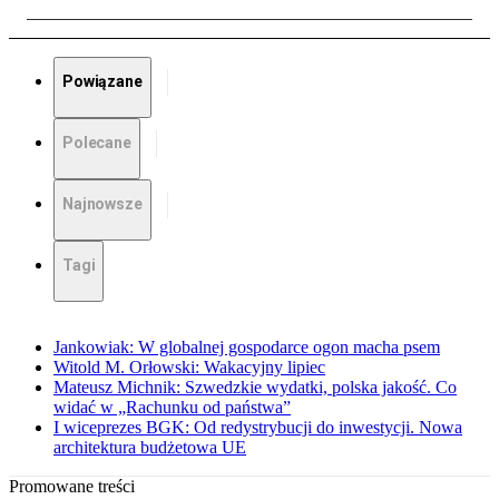
Powiązane
Polecane
Najnowsze
Tagi
Jankowiak: W globalnej gospodarce ogon macha psem
Witold M. Orłowski: Wakacyjny lipiec
Mateusz Michnik: Szwedzkie wydatki, polska jakość. Co
widać w „Rachunku od państwa”
I wiceprezes BGK: Od redystrybucji do inwestycji. Nowa
architektura budżetowa UE
Promowane treści