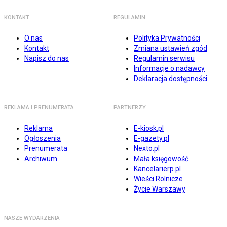
KONTAKT
REGULAMIN
O nas
Polityka Prywatności
Kontakt
Zmiana ustawień zgód
Napisz do nas
Regulamin serwisu
Informacje o nadawcy
Deklaracja dostępności
REKLAMA I PRENUMERATA
PARTNERZY
Reklama
E-kiosk.pl
Ogłoszenia
E-gazety.pl
Prenumerata
Nexto.pl
Archiwum
Mała księgowość
Kancelarierp.pl
Wieści Rolnicze
Życie Warszawy
NASZE WYDARZENIA