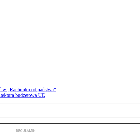
ać w „Rachunku od państwa”
hitektura budżetowa UE
REGULAMIN