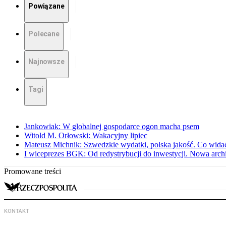
Powiązane
Polecane
Najnowsze
Tagi
Jankowiak: W globalnej gospodarce ogon macha psem
Witold M. Orłowski: Wakacyjny lipiec
Mateusz Michnik: Szwedzkie wydatki, polska jakość. Co wid
I wiceprezes BGK: Od redystrybucji do inwestycji. Nowa arc
Promowane treści
KONTAKT