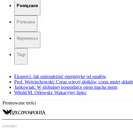
Powiązane
Polecane
Najnowsze
Tagi
Eksperci: Jak uniezależnić energetykę od upałów
Prof. Wojciechowski: Coraz więcej słoików, coraz mniej skład
Jankowiak: W globalnej gospodarce ogon macha psem
Witold M. Orłowski: Wakacyjny lipiec
Promowane treści
KONTAKT