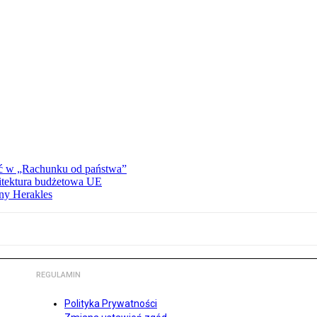
ać w „Rachunku od państwa”
hitektura budżetowa UE
ny Herakles
REGULAMIN
Polityka Prywatności