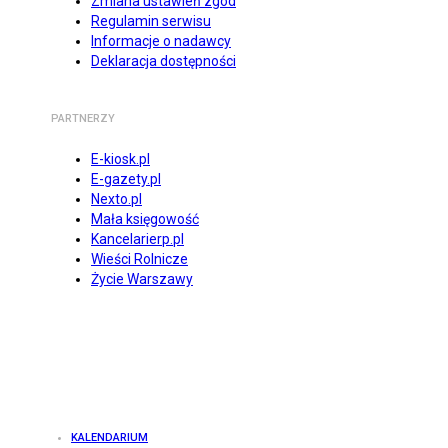
Zmiana ustawień zgód
Regulamin serwisu
Informacje o nadawcy
Deklaracja dostępności
PARTNERZY
E-kiosk.pl
E-gazety.pl
Nexto.pl
Mała księgowość
Kancelarierp.pl
Wieści Rolnicze
Życie Warszawy
KALENDARIUM