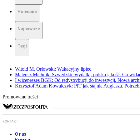
Polecane
Najnowsze
Tagi
Witold M. Orłowski: Wakacyjny lipiec
Mateusz Michnik: Szwedzkie wydatki, polska jakość. Co wid
I wiceprezes BGK: Od redystrybucji do inwestycji. Nowa arc
Krzysztof Adam Kowalczyk: PIT jak stajnia Augiasza. Potrzeb
Promowane treści
KONTAKT
O nas