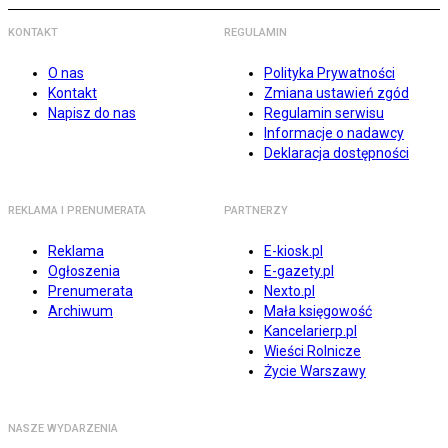
KONTAKT
REGULAMIN
O nas
Polityka Prywatności
Kontakt
Zmiana ustawień zgód
Napisz do nas
Regulamin serwisu
Informacje o nadawcy
Deklaracja dostępności
REKLAMA I PRENUMERATA
PARTNERZY
Reklama
E-kiosk.pl
Ogłoszenia
E-gazety.pl
Prenumerata
Nexto.pl
Archiwum
Mała księgowość
Kancelarierp.pl
Wieści Rolnicze
Życie Warszawy
NASZE WYDARZENIA