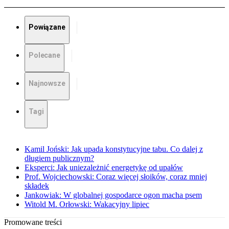
Powiązane
Polecane
Najnowsze
Tagi
Kamil Joński: Jak upada konstytucyjne tabu. Co dalej z
długiem publicznym?
Eksperci: Jak uniezależnić energetykę od upałów
Prof. Wojciechowski: Coraz więcej słoików, coraz mniej
składek
Jankowiak: W globalnej gospodarce ogon macha psem
Witold M. Orłowski: Wakacyjny lipiec
Promowane treści