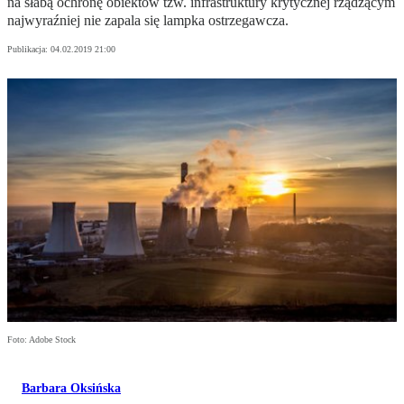
na słabą ochronę obiektów tzw. infrastruktury krytycznej rządzącym
najwyraźniej nie zapala się lampka ostrzegawcza.
Publikacja:
04.02.2019 21:00
Foto: Adobe Stock
Barbara Oksińska