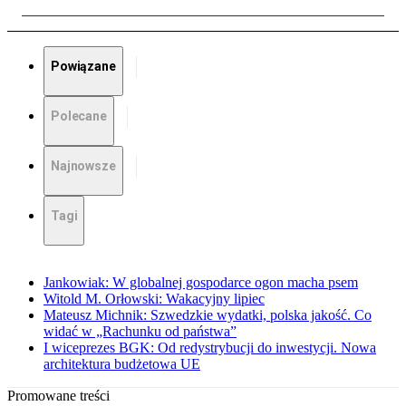
Powiązane
Polecane
Najnowsze
Tagi
Jankowiak: W globalnej gospodarce ogon macha psem
Witold M. Orłowski: Wakacyjny lipiec
Mateusz Michnik: Szwedzkie wydatki, polska jakość. Co
widać w „Rachunku od państwa”
I wiceprezes BGK: Od redystrybucji do inwestycji. Nowa
architektura budżetowa UE
Promowane treści