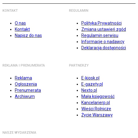
KONTAKT
REGULAMIN
O nas
Polityka Prywatności
Kontakt
Zmiana ustawień zgód
Napisz do nas
Regulamin serwisu
Informacje o nadawcy
Deklaracja dostępności
REKLAMA I PRENUMERATA
PARTNERZY
Reklama
E-kiosk.pl
Ogłoszenia
E-gazety.pl
Prenumerata
Nexto.pl
Archiwum
Mała księgowość
Kancelarierp.pl
Wieści Rolnicze
Życie Warszawy
NASZE WYDARZENIA