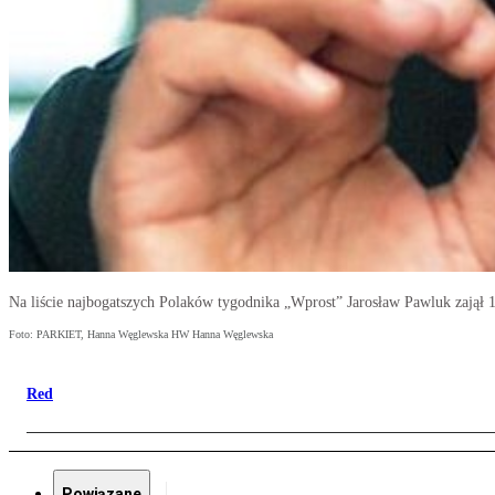
Na liście najbogatszych Polaków tygodnika „Wprost” Jarosław Pawluk zajął 1
Foto: PARKIET, Hanna Węglewska HW Hanna Węglewska
Red
Powiązane