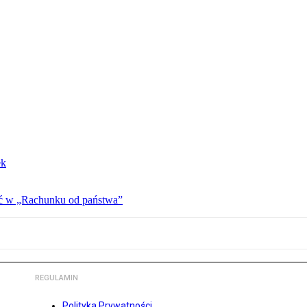
ek
ać w „Rachunku od państwa”
REGULAMIN
Polityka Prywatności