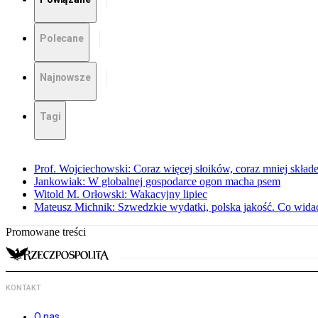
Polecane
Najnowsze
Tagi
Prof. Wojciechowski: Coraz więcej słoików, coraz mniej skład
Jankowiak: W globalnej gospodarce ogon macha psem
Witold M. Orłowski: Wakacyjny lipiec
Mateusz Michnik: Szwedzkie wydatki, polska jakość. Co wid
Promowane treści
KONTAKT
O nas