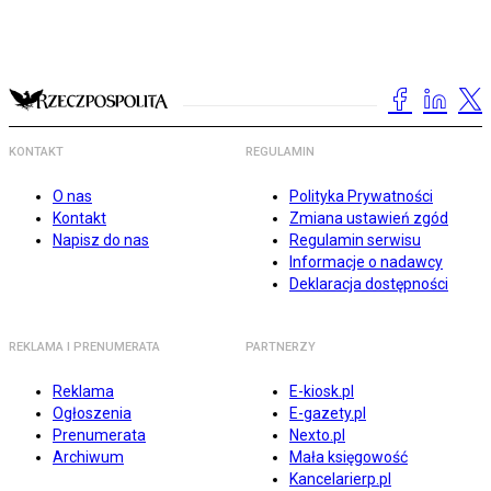
KONTAKT
REGULAMIN
O nas
Polityka Prywatności
Kontakt
Zmiana ustawień zgód
Napisz do nas
Regulamin serwisu
Informacje o nadawcy
Deklaracja dostępności
REKLAMA I PRENUMERATA
PARTNERZY
Reklama
E-kiosk.pl
Ogłoszenia
E-gazety.pl
Prenumerata
Nexto.pl
Archiwum
Mała księgowość
Kancelarierp.pl