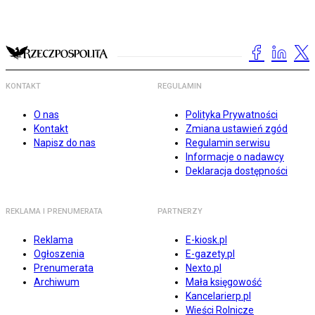
KONTAKT
REGULAMIN
O nas
Polityka Prywatności
Kontakt
Zmiana ustawień zgód
Napisz do nas
Regulamin serwisu
Informacje o nadawcy
Deklaracja dostępności
REKLAMA I PRENUMERATA
PARTNERZY
Reklama
E-kiosk.pl
Ogłoszenia
E-gazety.pl
Prenumerata
Nexto.pl
Archiwum
Mała księgowość
Kancelarierp.pl
Wieści Rolnicze