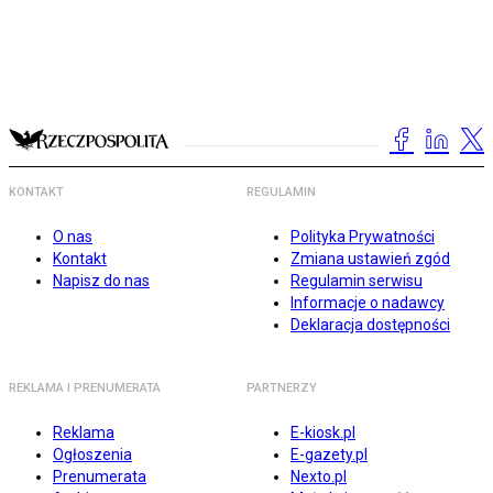
KONTAKT
REGULAMIN
O nas
Polityka Prywatności
Kontakt
Zmiana ustawień zgód
Napisz do nas
Regulamin serwisu
Informacje o nadawcy
Deklaracja dostępności
REKLAMA I PRENUMERATA
PARTNERZY
Reklama
E-kiosk.pl
Ogłoszenia
E-gazety.pl
Prenumerata
Nexto.pl