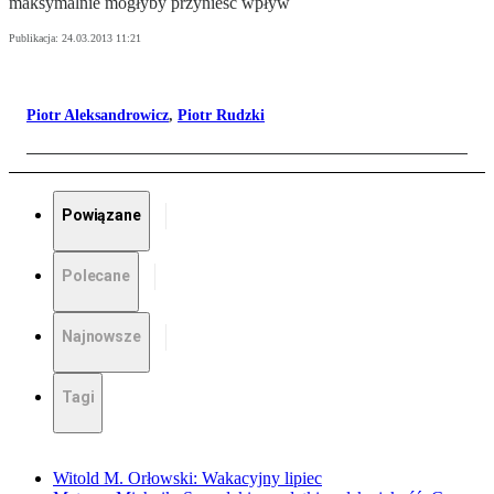
maksymalnie mogłyby przynieść wpływ
Publikacja:
24.03.2013 11:21
Piotr Aleksandrowicz
,
Piotr Rudzki
Powiązane
Polecane
Najnowsze
Tagi
Witold M. Orłowski: Wakacyjny lipiec