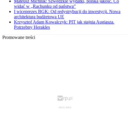
Mateusz Michnik: Szwedzkie wydatki, polska jakość. Co
widać w „Rachunku od państwa”
I wiceprezes BGK: Od redystrybucji do inwestycji. Nowa
architektura budżetowa UE
Krzysztof Adam Kowalczyk: PIT jak stajnia Augiasza.
Potrzebny Herakles
Promowane treści