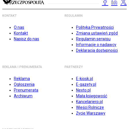
KONTAKT
REGULAMIN
O nas
Polityka Prywatności
Kontakt
Zmiana ustawień zgód
Napisz do nas
Regulamin serwisu
Informacje o nadawcy
Deklaracja dostępności
REKLAMA I PRENUMERATA
PARTNERZY
Reklama
E-kiosk.pl
Ogłoszenia
E-gazety.pl
Prenumerata
Nexto.pl
Archiwum
Mała księgowość
Kancelarierp.pl
Wieści Rolnicze
Życie Warszawy