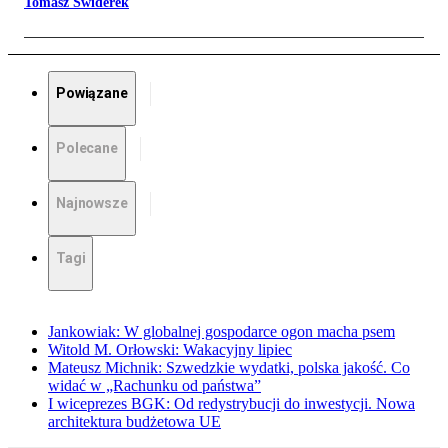
Tomasz Świderek
Powiązane
Polecane
Najnowsze
Tagi
Jankowiak: W globalnej gospodarce ogon macha psem
Witold M. Orłowski: Wakacyjny lipiec
Mateusz Michnik: Szwedzkie wydatki, polska jakość. Co
widać w „Rachunku od państwa”
I wiceprezes BGK: Od redystrybucji do inwestycji. Nowa
architektura budżetowa UE