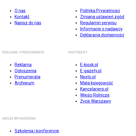
O nas
Polityka Prywatności
Kontakt
Zmiana ustawień zgód
Napisz do nas
Regulamin serwisu
Informacje o nadawcy
Deklaracja dostępności
REKLAMA I PRENUMERATA
PARTNERZY
Reklama
E-kiosk.pl
Ogłoszenia
E-gazety.pl
Prenumerata
Nexto.pl
Archiwum
Mała księgowość
Kancelarierp.pl
Wieści Rolnicze
Życie Warszawy
NASZE WYDARZENIA
Szkolenia i konferencje