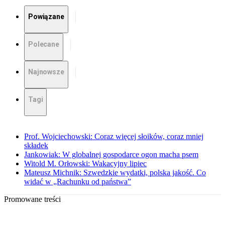
Powiązane
Polecane
Najnowsze
Tagi
Prof. Wojciechowski: Coraz więcej słoików, coraz mniej
składek
Jankowiak: W globalnej gospodarce ogon macha psem
Witold M. Orłowski: Wakacyjny lipiec
Mateusz Michnik: Szwedzkie wydatki, polska jakość. Co
widać w „Rachunku od państwa”
Promowane treści