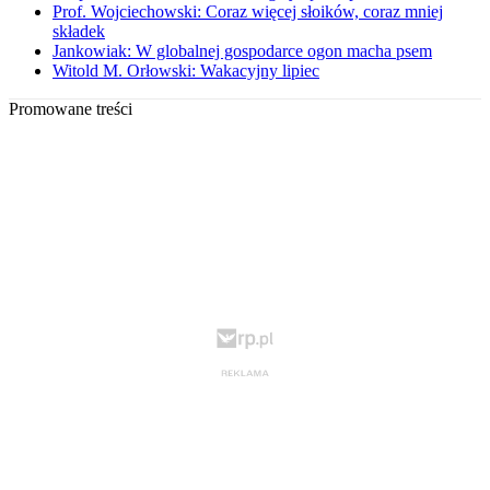
Prof. Wojciechowski: Coraz więcej słoików, coraz mniej
składek
Jankowiak: W globalnej gospodarce ogon macha psem
Witold M. Orłowski: Wakacyjny lipiec
Promowane treści