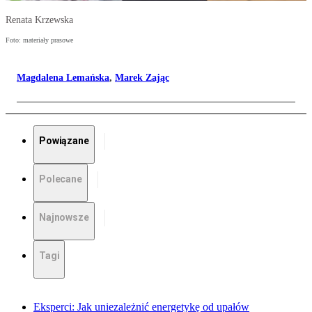
Renata Krzewska
Foto: materiały prasowe
Magdalena Lemańska
,
Marek Zając
Powiązane
Polecane
Najnowsze
Tagi
Eksperci: Jak uniezależnić energetykę od upałów