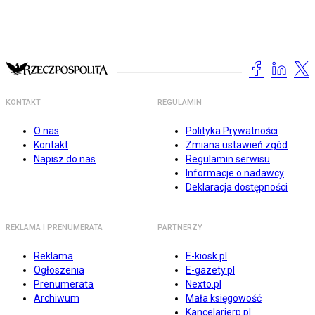
KONTAKT
REGULAMIN
O nas
Polityka Prywatności
Kontakt
Zmiana ustawień zgód
Napisz do nas
Regulamin serwisu
Informacje o nadawcy
Deklaracja dostępności
REKLAMA I PRENUMERATA
PARTNERZY
Reklama
E-kiosk.pl
Ogłoszenia
E-gazety.pl
Prenumerata
Nexto.pl
Archiwum
Mała księgowość
Kancelarierp.pl