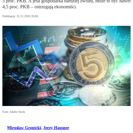
3 proc. PKB. A jeśli gospodarka bardziej zwolni, może to być nawet
4,5 proc. PKB – ostrzegają ekonomiści.
Publikacja:
25.11.2019 20:00
Foto: Adobe Stock
Mirosław Gronicki
,
Jerzy Hausner