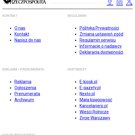
KONTAKT
REGULAMIN
O nas
Polityka Prywatności
Kontakt
Zmiana ustawień zgód
Napisz do nas
Regulamin serwisu
Informacje o nadawcy
Deklaracja dostępności
REKLAMA I PRENUMERATA
PARTNERZY
Reklama
E-kiosk.pl
Ogłoszenia
E-gazety.pl
Prenumerata
Nexto.pl
Archiwum
Mała księgowość
Kancelarierp.pl
Wieści Rolnicze
Życie Warszawy