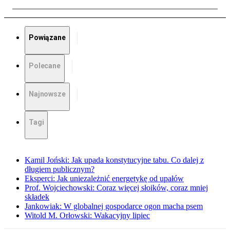
Powiązane
Polecane
Najnowsze
Tagi
Kamil Joński: Jak upada konstytucyjne tabu. Co dalej z
długiem publicznym?
Eksperci: Jak uniezależnić energetykę od upałów
Prof. Wojciechowski: Coraz więcej słoików, coraz mniej
składek
Jankowiak: W globalnej gospodarce ogon macha psem
Witold M. Orłowski: Wakacyjny lipiec