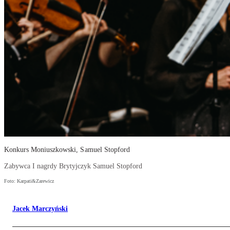
Konkurs Moniuszkowski, Samuel Stopford
Zabywca I nagrdy Brytyjczyk Samuel Stopford
Foto: Karpati&Zarewicz
Jacek Marczyński