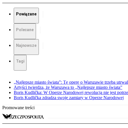
Powiązane
Polecane
Najnowsze
Tagi
„Najlepsze miasto świata”: Tę operę o Warszawie trzeba utrwal
Artyści twierdzą, że Warszawa to „Najlepsze miasto świata”
Boris Kudlička: W Operze Narodowej rewolucja nie jest potrz
Boris Kudlička zdradza swoje zamiary w Operze Narodowej
Promowane treści