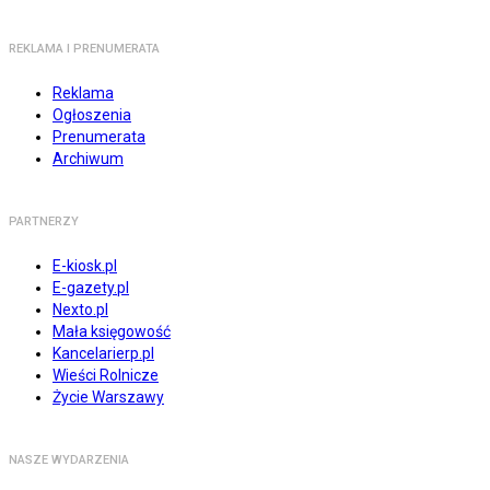
REKLAMA I PRENUMERATA
Reklama
Ogłoszenia
Prenumerata
Archiwum
PARTNERZY
E-kiosk.pl
E-gazety.pl
Nexto.pl
Mała księgowość
Kancelarierp.pl
Wieści Rolnicze
Życie Warszawy
NASZE WYDARZENIA