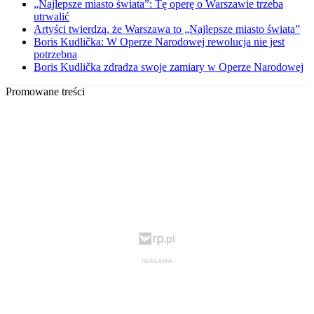
„Najlepsze miasto świata”: Tę operę o Warszawie trzeba
utrwalić
Artyści twierdzą, że Warszawa to „Najlepsze miasto świata”
Boris Kudlička: W Operze Narodowej rewolucja nie jest
potrzebna
Boris Kudlička zdradza swoje zamiary w Operze Narodowej
Promowane treści