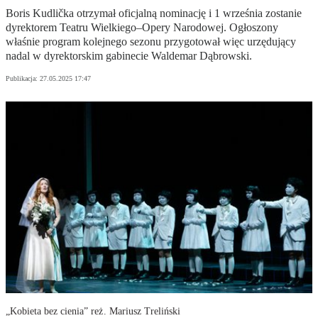
Boris Kudlička otrzymał oficjalną nominację i 1 września zostanie
dyrektorem Teatru Wielkiego–Opery Narodowej. Ogłoszony
właśnie program kolejnego sezonu przygotował więc urzędujący
nadal w dyrektorskim gabinecie Waldemar Dąbrowski.
Publikacja:
27.05.2025 17:47
„Kobieta bez cienia” reż. Mariusz Treliński