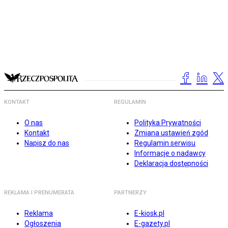
KONTAKT
REGULAMIN
O nas
Polityka Prywatności
Kontakt
Zmiana ustawień zgód
Napisz do nas
Regulamin serwisu
Informacje o nadawcy
Deklaracja dostępności
REKLAMA I PRENUMERATA
PARTNERZY
Reklama
E-kiosk.pl
Ogłoszenia
E-gazety.pl