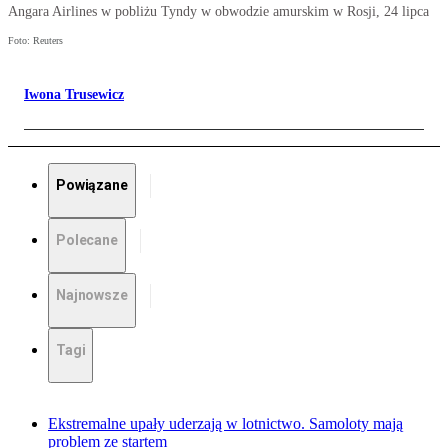
Angara Airlines w pobliżu Tyndy w obwodzie amurskim w Rosji, 24 lipca
Foto: Reuters
Iwona Trusewicz
Powiązane
Polecane
Najnowsze
Tagi
Ekstremalne upały uderzają w lotnictwo. Samoloty mają
problem ze startem