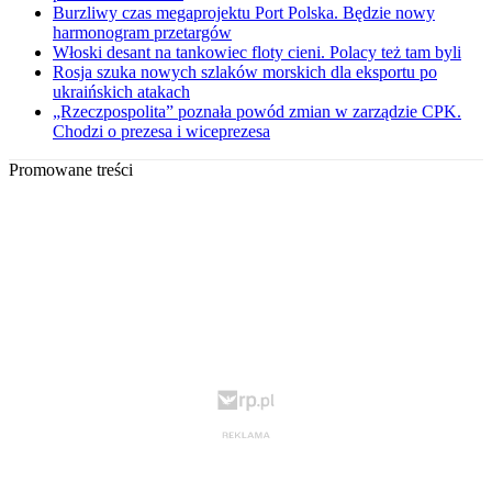
Burzliwy czas megaprojektu Port Polska. Będzie nowy
harmonogram przetargów
Włoski desant na tankowiec floty cieni. Polacy też tam byli
Rosja szuka nowych szlaków morskich dla eksportu po
ukraińskich atakach
„Rzeczpospolita” poznała powód zmian w zarządzie CPK.
Chodzi o prezesa i wiceprezesa
Promowane treści